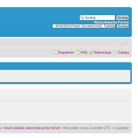
Wyszukiwarka Forum
Regulamin
FAQ
Rejestracja
Zaloguj
a
•
Usuń cookies utworzone przez forum
• Wszystkie czasy w strefie UTC + 2 godziny