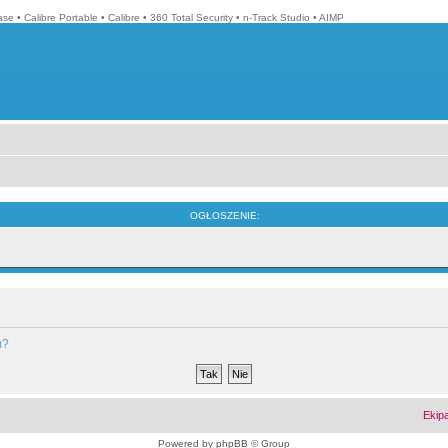
ase
•
Calibre Portable
•
Calibre
•
360 Total Security
•
n-Track Studio
•
AIMP
OGŁOSZENIE:
m?
Ekip
Powered by
phpBB
© Group