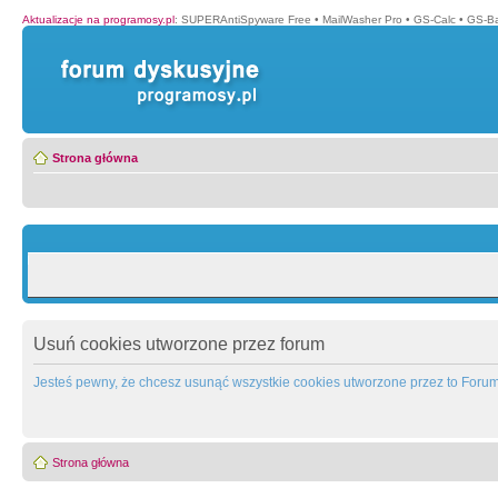
Aktualizacje na programosy.pl
:
SUPERAntiSpyware Free
•
MailWasher Pro
•
GS-Calc
•
GS-B
Strona główna
Usuń cookies utworzone przez forum
Jesteś pewny, że chcesz usunąć wszystkie cookies utworzone przez to Foru
Strona główna