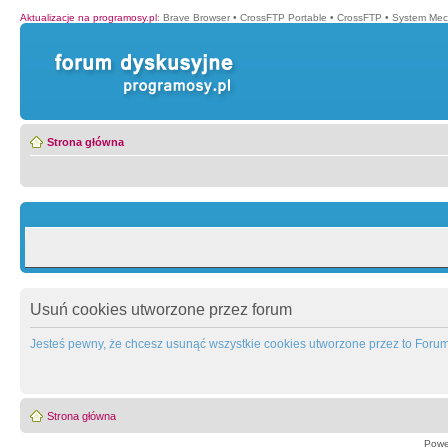
Aktualizacje na programosy.pl
:
Brave Browser
•
CrossFTP Portable
•
CrossFTP
•
System Mec
Strona główna
Usuń cookies utworzone przez forum
Jesteś pewny, że chcesz usunąć wszystkie cookies utworzone przez to Foru
Strona główna
Powe