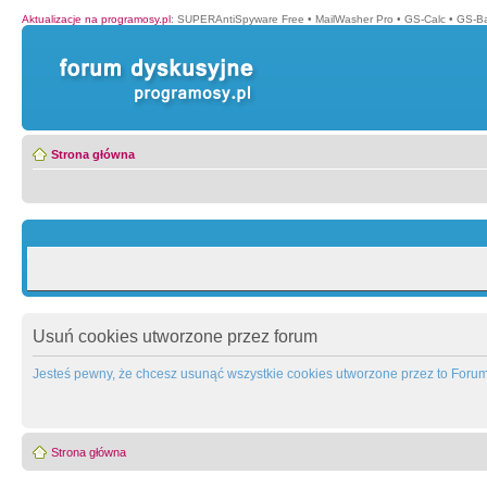
Aktualizacje na programosy.pl
:
SUPERAntiSpyware Free
•
MailWasher Pro
•
GS-Calc
•
GS-B
Strona główna
Usuń cookies utworzone przez forum
Jesteś pewny, że chcesz usunąć wszystkie cookies utworzone przez to Foru
Strona główna