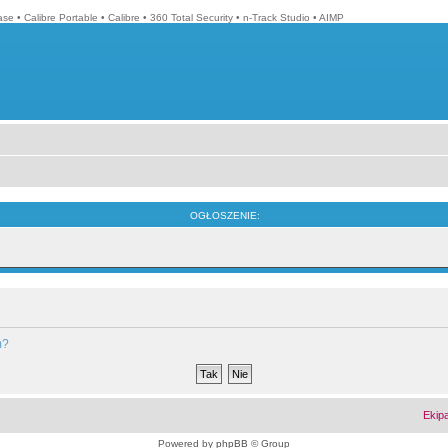
ase
•
Calibre Portable
•
Calibre
•
360 Total Security
•
n-Track Studio
•
AIMP
OGŁOSZENIE:
m?
Ekip
Powered by
phpBB
© Group