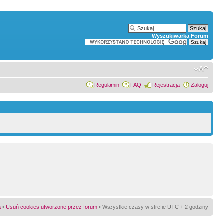
Wyszukiwarka Forum
Regulamin
FAQ
Rejestracja
Zaloguj
a
•
Usuń cookies utworzone przez forum
• Wszystkie czasy w strefie UTC + 2 godziny