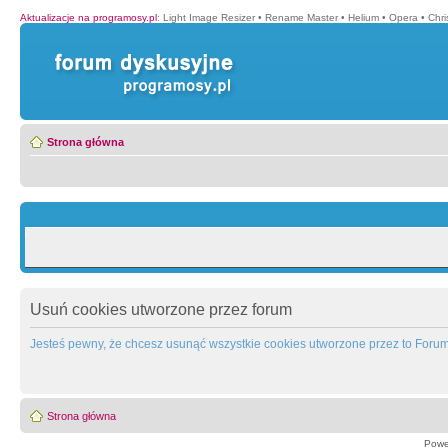
Aktualizacje na programosy.pl
:
Light Image Resizer
•
Rename Master
•
Helium
•
Opera
•
Chr
Strona główna
Usuń cookies utworzone przez forum
Jesteś pewny, że chcesz usunąć wszystkie cookies utworzone przez to Foru
Strona główna
Powe