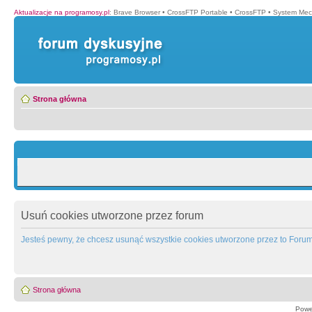
Aktualizacje na programosy.pl
:
Brave Browser
•
CrossFTP Portable
•
CrossFTP
•
System Mec
Strona główna
Usuń cookies utworzone przez forum
Jesteś pewny, że chcesz usunąć wszystkie cookies utworzone przez to Foru
Strona główna
Powe