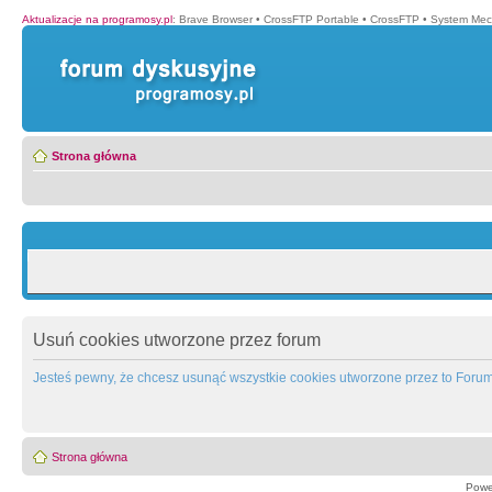
Aktualizacje na programosy.pl
:
Brave Browser
•
CrossFTP Portable
•
CrossFTP
•
System Mec
Strona główna
Usuń cookies utworzone przez forum
Jesteś pewny, że chcesz usunąć wszystkie cookies utworzone przez to Foru
Strona główna
Powe