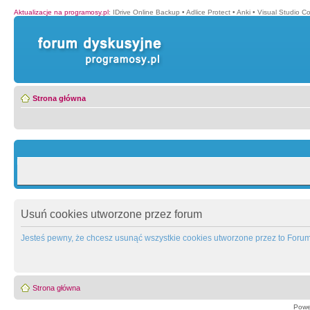
Aktualizacje na programosy.pl
:
IDrive Online Backup
•
Adlice Protect
•
Anki
•
Visual Studio C
Strona główna
Usuń cookies utworzone przez forum
Jesteś pewny, że chcesz usunąć wszystkie cookies utworzone przez to Foru
Strona główna
Powe