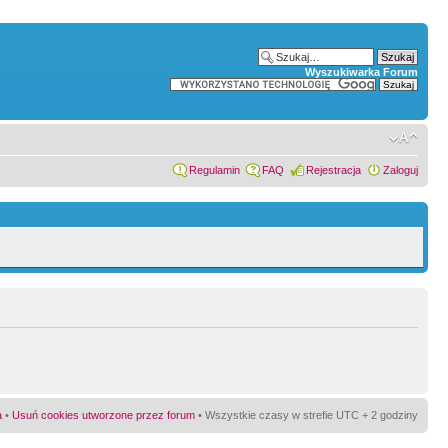
Wyszukiwarka Forum
Regulamin
FAQ
Rejestracja
Zaloguj
a
•
Usuń cookies utworzone przez forum
• Wszystkie czasy w strefie UTC + 2 godziny