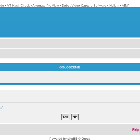
ode
•
VT Hash Check
•
Alternate Pic View
•
Debut Video Capture Software
•
Helium
•
AIMP
OGŁOSZENIE:
m?
Ekip
Powered by
phpBB
© Group