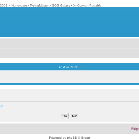
3001!
•
Honeycam
•
TypingMaster
•
GOG Galaxy
•
XnConvert Portable
OGŁOSZENIE:
m?
Ekip
Powered by
phpBB
© Group