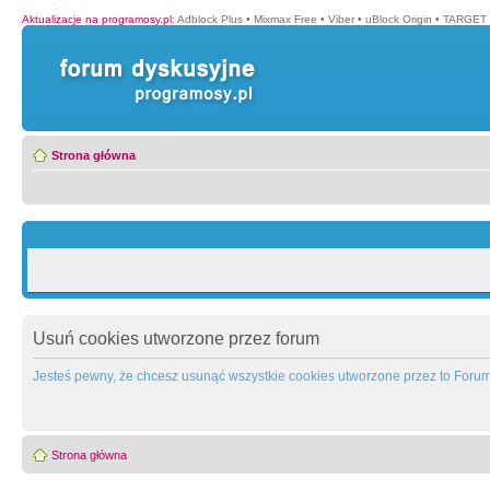
Aktualizacje na programosy.pl
:
Adblock Plus
•
Mixmax Free
•
Viber
•
uBlock Origin
•
TARGET 
Strona główna
Usuń cookies utworzone przez forum
Jesteś pewny, że chcesz usunąć wszystkie cookies utworzone przez to Foru
Strona główna