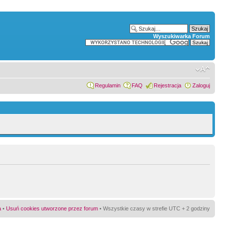
Wyszukiwarka Forum
Regulamin
FAQ
Rejestracja
Zaloguj
a
•
Usuń cookies utworzone przez forum
• Wszystkie czasy w strefie UTC + 2 godziny