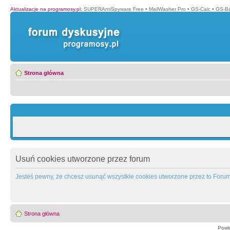
Aktualizacje na programosy.pl
:
SUPERAntiSpyware Free
•
MailWasher Pro
•
GS-Calc
•
GS-B
Strona główna
Usuń cookies utworzone przez forum
Jesteś pewny, że chcesz usunąć wszystkie cookies utworzone przez to Foru
Strona główna
Powe