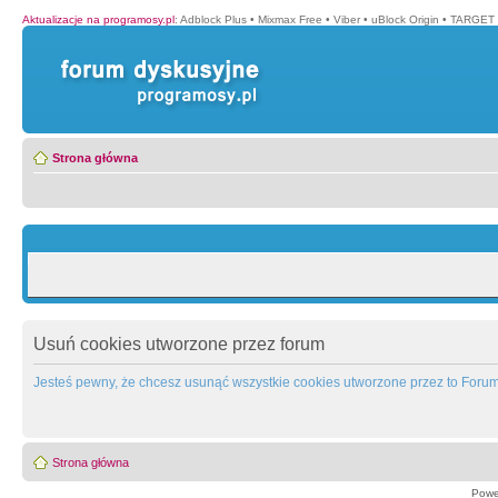
Aktualizacje na programosy.pl
:
Adblock Plus
•
Mixmax Free
•
Viber
•
uBlock Origin
•
TARGET 
Strona główna
Usuń cookies utworzone przez forum
Jesteś pewny, że chcesz usunąć wszystkie cookies utworzone przez to Foru
Strona główna
Powe