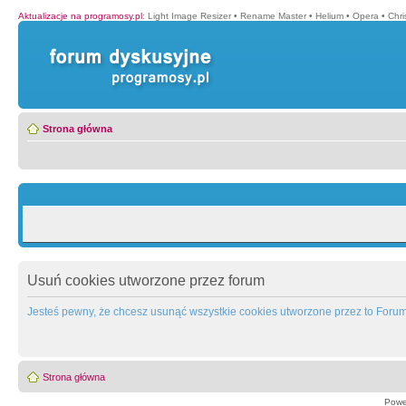
Aktualizacje na programosy.pl
:
Light Image Resizer
•
Rename Master
•
Helium
•
Opera
•
Chr
Strona główna
Usuń cookies utworzone przez forum
Jesteś pewny, że chcesz usunąć wszystkie cookies utworzone przez to Foru
Strona główna
Powe