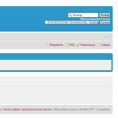
Wyszukiwarka Forum
Regulamin
FAQ
Rejestracja
Zaloguj
a
•
Usuń cookies utworzone przez forum
• Wszystkie czasy w strefie UTC + 2 godziny