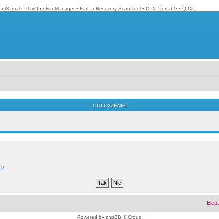
emSzmal
•
PlayOn
•
Far Manager
•
Farbar Recovery Scan Tool
•
Q-Dir Portable
•
Q-Dir
OGŁOSZENIE:
m?
Ekip
Powered by
phpBB
© Group