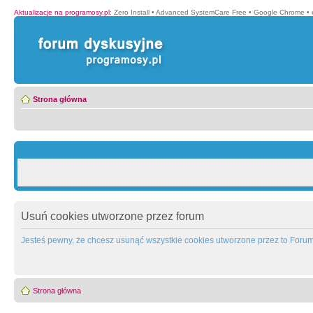
Aktualizacje na programosy.pl
:
Zero Install
•
Advanced SystemCare Free
•
Google Chrome
•
Strona główna
Usuń cookies utworzone przez forum
Jesteś pewny, że chcesz usunąć wszystkie cookies utworzone przez to Foru
Strona główna