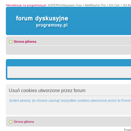
Aktualizacje na programosy.pl
:
SUPERAntiSpyware Free
•
MailWasher Pro
•
GS-Calc
•
GS-B
Strona główna
Usuń cookies utworzone przez forum
Jesteś pewny, że chcesz usunąć wszystkie cookies utworzone przez to Foru
Strona główna
Powe