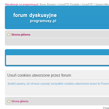
Aktualizacje na programosy.pl
:
Brave Browser
•
CrossFTP Portable
•
CrossFTP
•
System Mec
Strona główna
Usuń cookies utworzone przez forum
Jesteś pewny, że chcesz usunąć wszystkie cookies utworzone przez to Foru
Strona główna
Powe