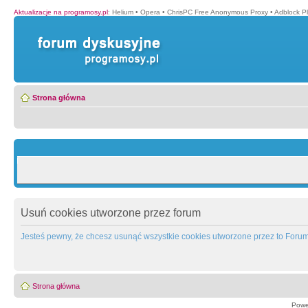
Aktualizacje na programosy.pl
:
Helium
•
Opera
•
ChrisPC Free Anonymous Proxy
•
Adblock P
Strona główna
Usuń cookies utworzone przez forum
Jesteś pewny, że chcesz usunąć wszystkie cookies utworzone przez to Foru
Strona główna
Powe