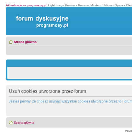
Aktualizacje na programosy.pl
:
Light Image Resizer
•
Rename Master
•
Helium
•
Opera
•
Chr
Strona główna
Usuń cookies utworzone przez forum
Jesteś pewny, że chcesz usunąć wszystkie cookies utworzone przez to Foru
Strona główna
Powe