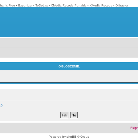
hanic Free
•
Exportizer
•
ToDoList
•
XMedia Recode Portable
•
XMedia Recode
•
Diffractor
OGŁOSZENIE:
m?
Ekip
Powered by
phpBB
© Group