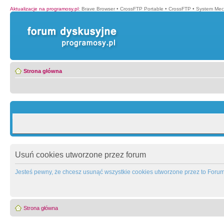
Aktualizacje na programosy.pl
:
Brave Browser
•
CrossFTP Portable
•
CrossFTP
•
System Mec
Strona główna
Usuń cookies utworzone przez forum
Jesteś pewny, że chcesz usunąć wszystkie cookies utworzone przez to Foru
Strona główna