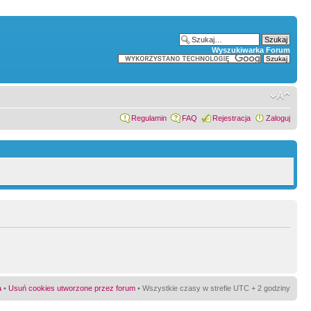
Wyszukiwarka Forum
Regulamin
FAQ
Rejestracja
Zaloguj
a
•
Usuń cookies utworzone przez forum
• Wszystkie czasy w strefie UTC + 2 godziny