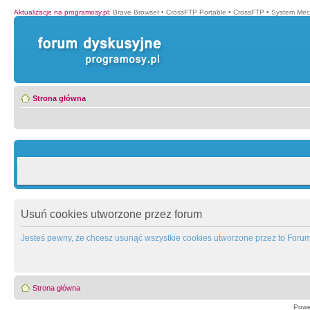
Aktualizacje na programosy.pl
:
Brave Browser
•
CrossFTP Portable
•
CrossFTP
•
System Mec
Strona główna
Usuń cookies utworzone przez forum
Jesteś pewny, że chcesz usunąć wszystkie cookies utworzone przez to Foru
Strona główna
Powe