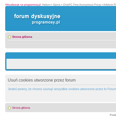
Aktualizacje na programosy.pl
:
Helium
•
Opera
•
ChrisPC Free Anonymous Proxy
•
Adblock P
Strona główna
Usuń cookies utworzone przez forum
Jesteś pewny, że chcesz usunąć wszystkie cookies utworzone przez to Foru
Strona główna
Powe