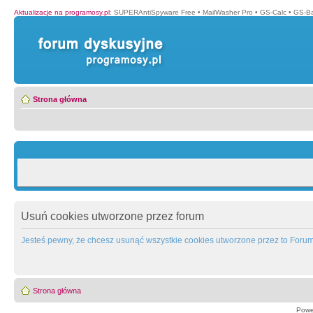
Aktualizacje na programosy.pl
:
SUPERAntiSpyware Free
•
MailWasher Pro
•
GS-Calc
•
GS-B
Strona główna
Usuń cookies utworzone przez forum
Jesteś pewny, że chcesz usunąć wszystkie cookies utworzone przez to Foru
Strona główna
Powe