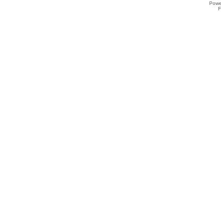
Powe
F