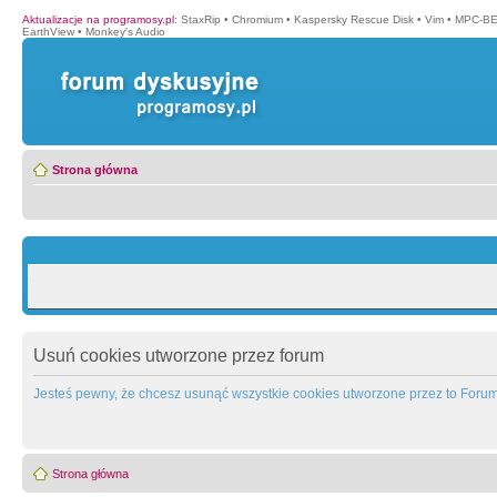
Aktualizacje na programosy.pl
:
StaxRip
•
Chromium
•
Kaspersky Rescue Disk
•
Vim
•
MPC-BE 
EarthView
•
Monkey′s Audio
Strona główna
Usuń cookies utworzone przez forum
Jesteś pewny, że chcesz usunąć wszystkie cookies utworzone przez to Foru
Strona główna