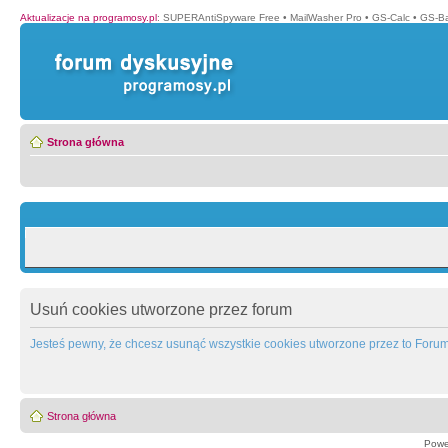
Aktualizacje na programosy.pl
:
SUPERAntiSpyware Free
•
MailWasher Pro
•
GS-Calc
•
GS-B
Strona główna
Usuń cookies utworzone przez forum
Jesteś pewny, że chcesz usunąć wszystkie cookies utworzone przez to Foru
Strona główna
Powe