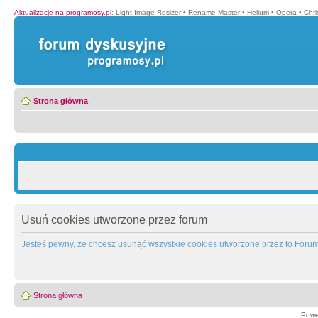
Aktualizacje na programosy.pl
:
Light Image Resizer
•
Rename Master
•
Helium
•
Opera
•
Chr
Strona główna
Usuń cookies utworzone przez forum
Jesteś pewny, że chcesz usunąć wszystkie cookies utworzone przez to Foru
Strona główna
Powe