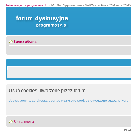
Aktualizacje na programosy.pl
:
SUPERAntiSpyware Free
•
MailWasher Pro
•
GS-Calc
•
GS-B
Strona główna
Usuń cookies utworzone przez forum
Jesteś pewny, że chcesz usunąć wszystkie cookies utworzone przez to Foru
Strona główna
Powe