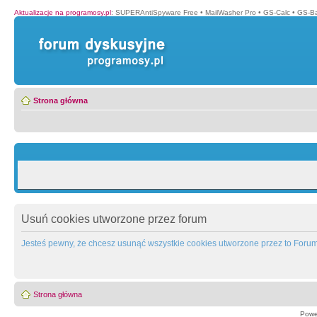
Aktualizacje na programosy.pl
:
SUPERAntiSpyware Free
•
MailWasher Pro
•
GS-Calc
•
GS-B
Strona główna
Usuń cookies utworzone przez forum
Jesteś pewny, że chcesz usunąć wszystkie cookies utworzone przez to Foru
Strona główna
Powe