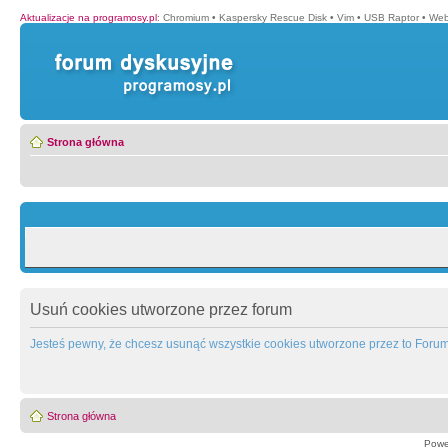
Aktualizacje na programosy.pl
:
Chromium
•
Kaspersky Rescue Disk
•
Vim
•
USB Raptor
•
Web
Strona główna
Usuń cookies utworzone przez forum
Jesteś pewny, że chcesz usunąć wszystkie cookies utworzone przez to Foru
Strona główna
Powe