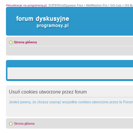
Aktualizacje na programosy.pl
:
SUPERAntiSpyware Free
•
MailWasher Pro
•
GS-Calc
•
GS-B
Strona główna
Usuń cookies utworzone przez forum
Jesteś pewny, że chcesz usunąć wszystkie cookies utworzone przez to Foru
Strona główna