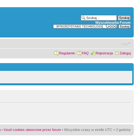
Wyszukiwarka Forum
Regulamin
FAQ
Rejestracja
Zaloguj
a
•
Usuń cookies utworzone przez forum
• Wszystkie czasy w strefie UTC + 2 godziny