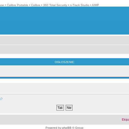
ase
•
Calibre Portable
•
Calibre
•
360 Total Security
•
n-Track Studio
•
AIMP
OGŁOSZENIE:
m?
Ekip
Powered by
phpBB
© Group