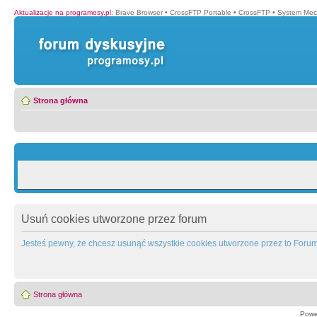
Aktualizacje na programosy.pl
:
Brave Browser
•
CrossFTP Portable
•
CrossFTP
•
System Mec
Strona główna
Usuń cookies utworzone przez forum
Jesteś pewny, że chcesz usunąć wszystkie cookies utworzone przez to Foru
Strona główna
Powe