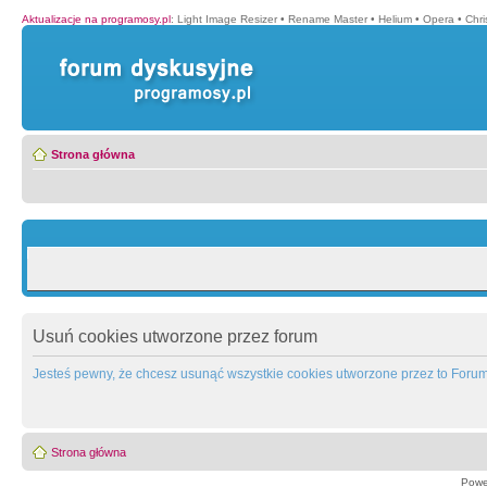
Aktualizacje na programosy.pl
:
Light Image Resizer
•
Rename Master
•
Helium
•
Opera
•
Chr
Strona główna
Usuń cookies utworzone przez forum
Jesteś pewny, że chcesz usunąć wszystkie cookies utworzone przez to Foru
Strona główna
Powe