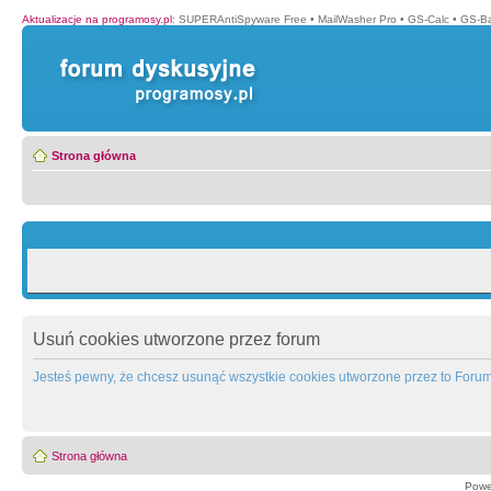
Aktualizacje na programosy.pl
:
SUPERAntiSpyware Free
•
MailWasher Pro
•
GS-Calc
•
GS-B
Strona główna
Usuń cookies utworzone przez forum
Jesteś pewny, że chcesz usunąć wszystkie cookies utworzone przez to Foru
Strona główna
Powe