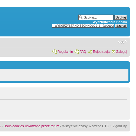
Wyszukiwarka Forum
Regulamin
FAQ
Rejestracja
Zaloguj
a
•
Usuń cookies utworzone przez forum
• Wszystkie czasy w strefie UTC + 2 godziny