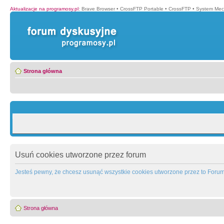
Aktualizacje na programosy.pl
:
Brave Browser
•
CrossFTP Portable
•
CrossFTP
•
System Mec
Strona główna
Usuń cookies utworzone przez forum
Jesteś pewny, że chcesz usunąć wszystkie cookies utworzone przez to Foru
Strona główna