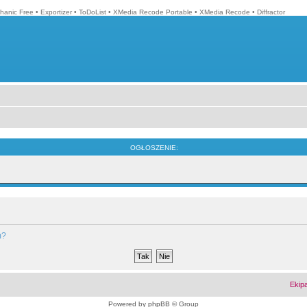
hanic Free
•
Exportizer
•
ToDoList
•
XMedia Recode Portable
•
XMedia Recode
•
Diffractor
OGŁOSZENIE:
m?
Ekip
Powered by
phpBB
© Group