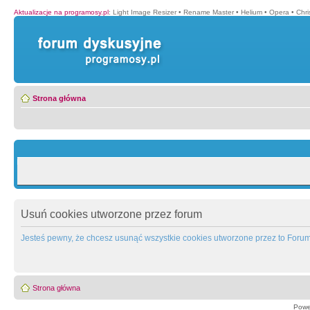
Aktualizacje na programosy.pl
:
Light Image Resizer
•
Rename Master
•
Helium
•
Opera
•
Chr
Strona główna
Usuń cookies utworzone przez forum
Jesteś pewny, że chcesz usunąć wszystkie cookies utworzone przez to Foru
Strona główna
Powe