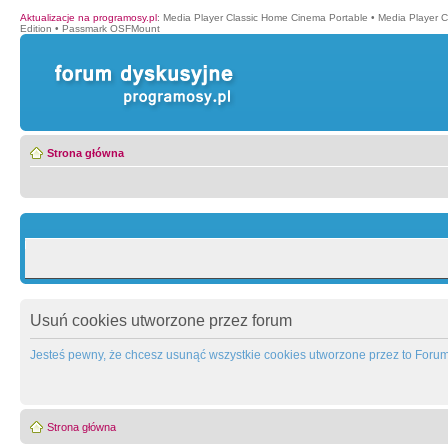
Aktualizacje na programosy.pl
:
Media Player Classic Home Cinema Portable
•
Media Player 
Edition
•
Passmark OSFMount
Strona główna
Usuń cookies utworzone przez forum
Jesteś pewny, że chcesz usunąć wszystkie cookies utworzone przez to Foru
Strona główna