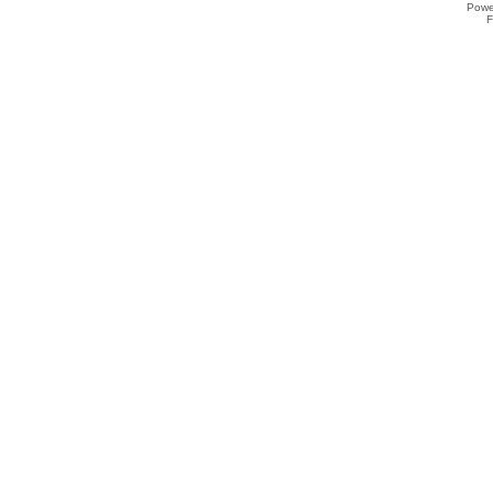
Powe
F