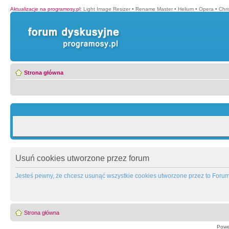
Aktualizacje na programosy.pl
:
Light Image Resizer
•
Rename Master
•
Helium
•
Opera
•
Chr
Strona główna
Usuń cookies utworzone przez forum
Jesteś pewny, że chcesz usunąć wszystkie cookies utworzone przez to Foru
Strona główna
Powe