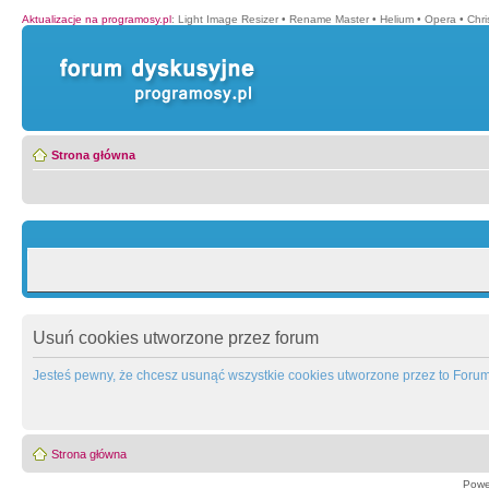
Aktualizacje na programosy.pl
:
Light Image Resizer
•
Rename Master
•
Helium
•
Opera
•
Chr
Strona główna
Usuń cookies utworzone przez forum
Jesteś pewny, że chcesz usunąć wszystkie cookies utworzone przez to Foru
Strona główna
Powe