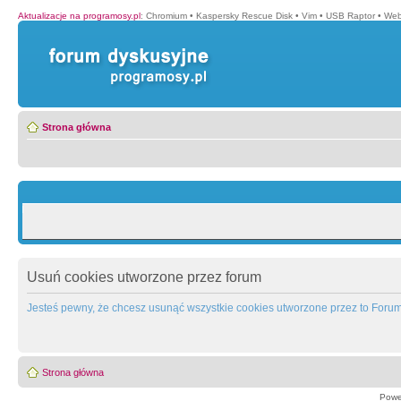
Aktualizacje na programosy.pl
:
Chromium
•
Kaspersky Rescue Disk
•
Vim
•
USB Raptor
•
Web
Strona główna
Usuń cookies utworzone przez forum
Jesteś pewny, że chcesz usunąć wszystkie cookies utworzone przez to Foru
Strona główna
Powe