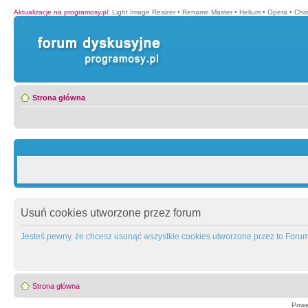
Aktualizacje na programosy.pl
:
Light Image Resizer
•
Rename Master
•
Helium
•
Opera
•
Chr
Strona główna
Usuń cookies utworzone przez forum
Jesteś pewny, że chcesz usunąć wszystkie cookies utworzone przez to Foru
Strona główna
Powe