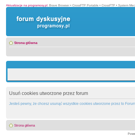
Aktualizacje na programosy.pl
:
Brave Browser
•
CrossFTP Portable
•
CrossFTP
•
System Mec
Strona główna
Usuń cookies utworzone przez forum
Jesteś pewny, że chcesz usunąć wszystkie cookies utworzone przez to Foru
Strona główna
Powe