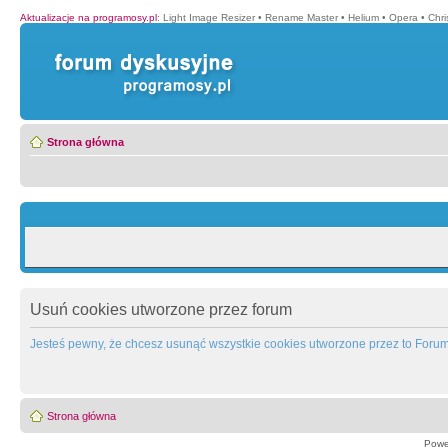
Aktualizacje na programosy.pl
:
Light Image Resizer
•
Rename Master
•
Helium
•
Opera
•
Chr
Strona główna
Usuń cookies utworzone przez forum
Jesteś pewny, że chcesz usunąć wszystkie cookies utworzone przez to Foru
Strona główna
Powe