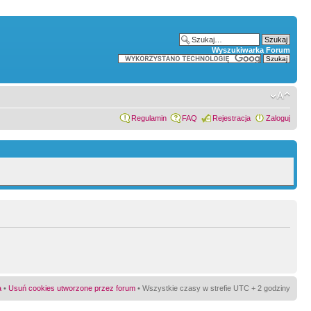
Wyszukiwarka Forum
Regulamin
FAQ
Rejestracja
Zaloguj
a
•
Usuń cookies utworzone przez forum
• Wszystkie czasy w strefie UTC + 2 godziny