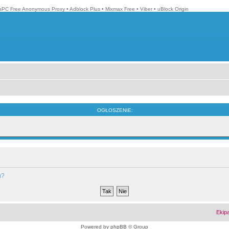
isPC Free Anonymous Proxy
•
Adblock Plus
•
Mixmax Free
•
Viber
•
uBlock Origin
OGŁOSZENIE:
m?
Ekip
Powered by
phpBB
© Group