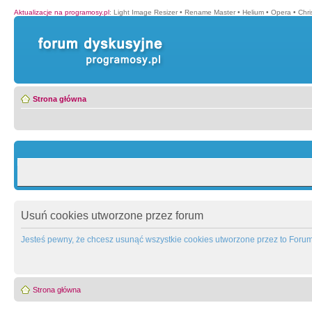
Aktualizacje na programosy.pl
:
Light Image Resizer
•
Rename Master
•
Helium
•
Opera
•
Chr
Strona główna
Usuń cookies utworzone przez forum
Jesteś pewny, że chcesz usunąć wszystkie cookies utworzone przez to Foru
Strona główna