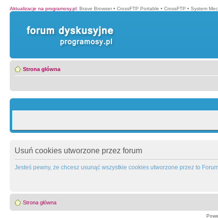
Aktualizacje na programosy.pl
:
Brave Browser
•
CrossFTP Portable
•
CrossFTP
•
System Mec
Strona główna
Usuń cookies utworzone przez forum
Jesteś pewny, że chcesz usunąć wszystkie cookies utworzone przez to Foru
Strona główna
Powe