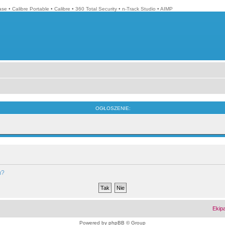
ase
•
Calibre Portable
•
Calibre
•
360 Total Security
•
n-Track Studio
•
AIMP
OGŁOSZENIE:
m?
Ekip
Powered by
phpBB
© Group