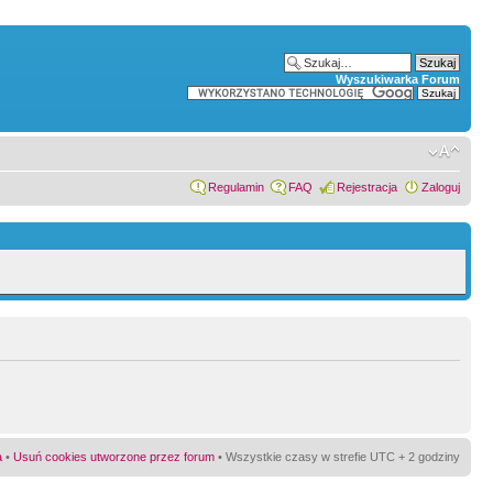
Wyszukiwarka Forum
Regulamin
FAQ
Rejestracja
Zaloguj
a
•
Usuń cookies utworzone przez forum
• Wszystkie czasy w strefie UTC + 2 godziny