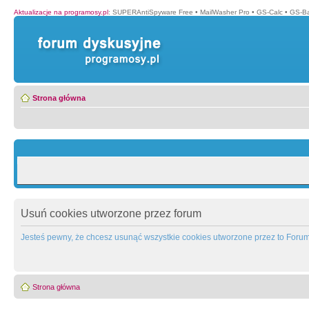
Aktualizacje na programosy.pl
:
SUPERAntiSpyware Free
•
MailWasher Pro
•
GS-Calc
•
GS-B
Strona główna
Usuń cookies utworzone przez forum
Jesteś pewny, że chcesz usunąć wszystkie cookies utworzone przez to Foru
Strona główna