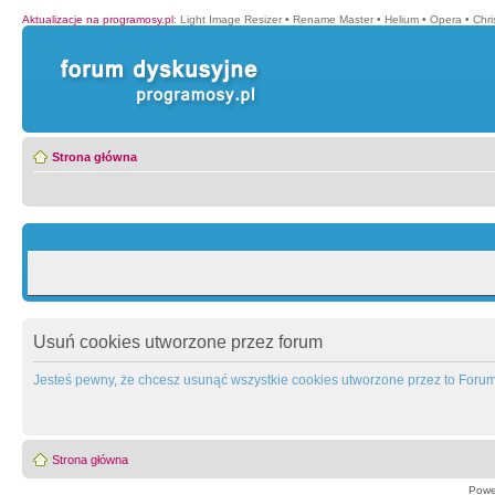
Aktualizacje na programosy.pl
:
Light Image Resizer
•
Rename Master
•
Helium
•
Opera
•
Chr
Strona główna
Usuń cookies utworzone przez forum
Jesteś pewny, że chcesz usunąć wszystkie cookies utworzone przez to Foru
Strona główna
Powe