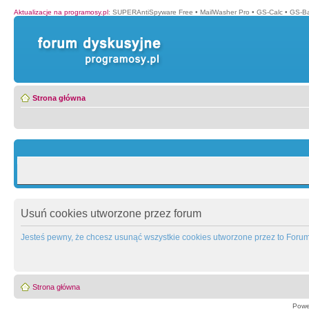
Aktualizacje na programosy.pl
:
SUPERAntiSpyware Free
•
MailWasher Pro
•
GS-Calc
•
GS-B
Strona główna
Usuń cookies utworzone przez forum
Jesteś pewny, że chcesz usunąć wszystkie cookies utworzone przez to Foru
Strona główna
Powe