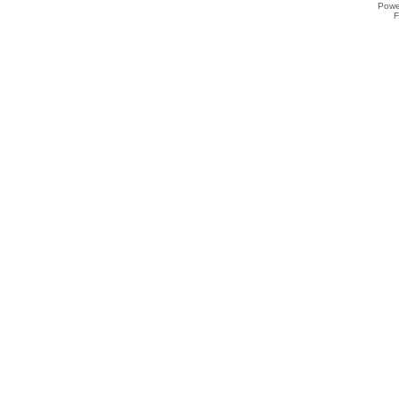
Powe
F