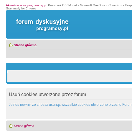
Aktualizacje na programosy.pl
:
Passmark OSFMount
•
Microsoft OneDrive
•
Chromium
•
Kasp
Grammarly for Chrome
Strona główna
Usuń cookies utworzone przez forum
Jesteś pewny, że chcesz usunąć wszystkie cookies utworzone przez to Foru
Strona główna