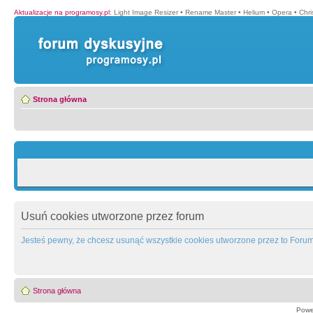
Aktualizacje na programosy.pl
:
Light Image Resizer
•
Rename Master
•
Helium
•
Opera
•
Chr
Strona główna
Usuń cookies utworzone przez forum
Jesteś pewny, że chcesz usunąć wszystkie cookies utworzone przez to Foru
Strona główna
Powe