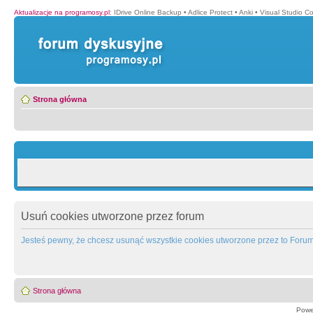
Aktualizacje na programosy.pl
:
IDrive Online Backup
•
Adlice Protect
•
Anki
•
Visual Studio C
Strona główna
Usuń cookies utworzone przez forum
Jesteś pewny, że chcesz usunąć wszystkie cookies utworzone przez to Foru
Strona główna
Powe