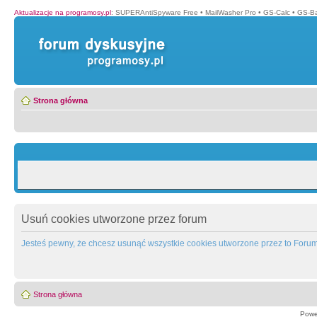
Aktualizacje na programosy.pl
:
SUPERAntiSpyware Free
•
MailWasher Pro
•
GS-Calc
•
GS-B
Strona główna
Usuń cookies utworzone przez forum
Jesteś pewny, że chcesz usunąć wszystkie cookies utworzone przez to Foru
Strona główna
Powe