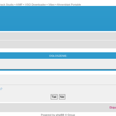
Track Studio
•
AIMP
•
VSO Downloader
•
Viber
•
Ahnenblatt Portable
OGŁOSZENIE:
m?
Ekip
Powered by
phpBB
© Group