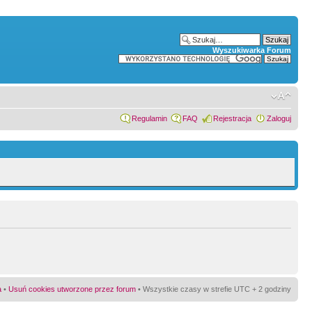
Wyszukiwarka Forum
Regulamin
FAQ
Rejestracja
Zaloguj
a
•
Usuń cookies utworzone przez forum
• Wszystkie czasy w strefie UTC + 2 godziny