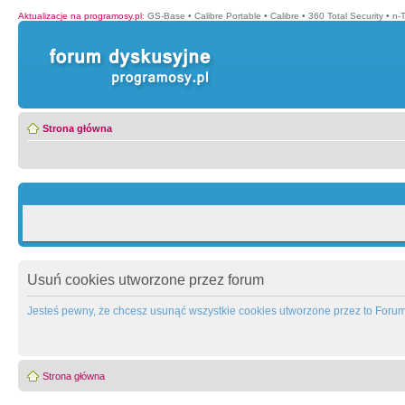
Aktualizacje na programosy.pl
:
GS-Base
•
Calibre Portable
•
Calibre
•
360 Total Security
•
n-
Strona główna
Usuń cookies utworzone przez forum
Jesteś pewny, że chcesz usunąć wszystkie cookies utworzone przez to Foru
Strona główna